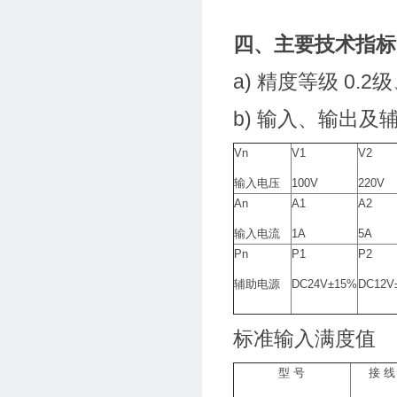
四、主要技术指标
a) 精度等级 0.2级
b) 输入、输出及
Vn
V1
V2
输入电压
100V
220V
An
A1
A2
输入电流
1A
5A
Pn
P1
P2
辅助电源
DC24V±15%
DC12V
标准输入满度值
型 号
接 线